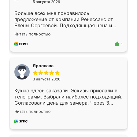
5 августа 2026
Больше всех мне понравилось
предложение от компании Ренессанс от
Елены Сергеевой. Подходяшщая цена и
короткие сроки изготовления. Приехавший
Читать полностью
для замера сотрудник Владислав
предложил по моему эскизу самый
1
подходящий вариант шкафа. Немного его
видоизменил, получилось даже лучше, чем
я хотела.
Ярослава
3 августа 2026
Кухню здесь заказали. Эскизы прислали в
телеграмм. Выбрали наиболее подходящий.
Согласовали день для замера. Через 3
недели кухня была уже готова. Остались
Читать полностью
довольны работой. Спасибо Ренессанс
мебель за качественную работу!