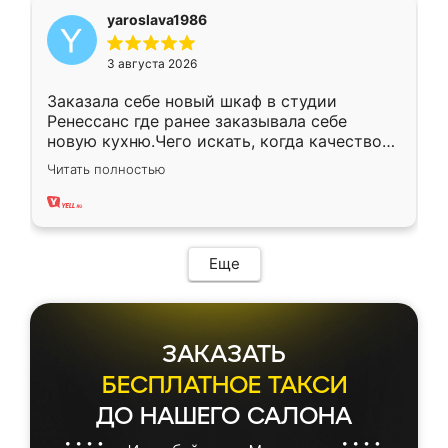
yaroslava1986
3 августа 2026
Заказала себе новый шкаф в студии
Ренессанс где ранее заказывала себе
новую кухню.Чего искать, когда качеством
вполне довольна. Служит кухня уже почти
Читать полностью
два года, нареканий нет.
Еще
ЗАКАЗАТЬ
БЕСПЛАТНОЕ ТАКСИ
ДО НАШЕГО САЛОНА