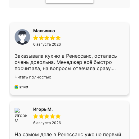
Мальвина
6 августа 2026
Заказывала кухню в Ренессанс, осталась
очень довольна. Менеджер всё быстро
посчитала, на вопросы отвечала сразу.
Замерщик приехал в субботу, подошёл к
Читать полностью
делу со всей ответственностью. Собрали
за день, ребята работали аккуратно, даже
пыли почти не было. Качество отличное,
ящики ходят плавно, ничего не скрипит.
Всё подошло как влитое.
Игорь М.
6 августа 2026
На самом деле в Ренессанс уже не первый