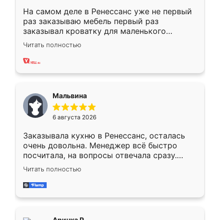
На самом деле в Ренессанс уже не первый
раз заказываю мебель первый раз
заказывал кроватку для маленького
ребёнка при его рождении ,во второй раз
Читать полностью
заказал шкаф-купе. По качеству очень
хорошее сборка достаточно быстрая,
также адекватные цены. До этого
сравнивал с разными конкурентами в этом
сегменте ,выбор у конкурентов куда
Мальвина
меньше, здесь же он более разнообразный.
Мне нравится ,если что-то потребуется из
6 августа 2026
мебели буду заказывать только здесь.
Заказывала кухню в Ренессанс, осталась
очень довольна. Менеджер всё быстро
посчитала, на вопросы отвечала сразу.
Замерщик приехал в субботу, подошёл к
Читать полностью
делу со всей ответственностью. Собрали
за день, ребята работали аккуратно, даже
пыли почти не было. Качество отличное,
ящики ходят плавно, ничего не скрипит.
Всё подошло как влитое.
Аринка Р.