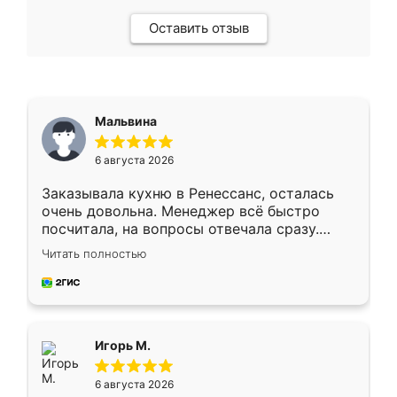
Оставить отзыв
Мальвина
6 августа 2026
Заказывала кухню в Ренессанс, осталась
очень довольна. Менеджер всё быстро
посчитала, на вопросы отвечала сразу.
Замерщик приехал в субботу, подошёл к
Читать полностью
делу со всей ответственностью. Собрали
за день, ребята работали аккуратно, даже
пыли почти не было. Качество отличное,
ящики ходят плавно, ничего не скрипит.
Всё подошло как влитое.
Игорь М.
6 августа 2026