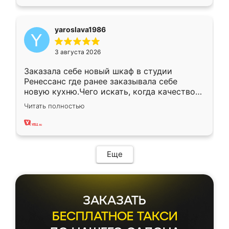
yaroslava1986
3 августа 2026
Заказала себе новый шкаф в студии
Ренессанс где ранее заказывала себе
новую кухню.Чего искать, когда качеством
вполне довольна. Служит кухня уже почти
Читать полностью
два года, нареканий нет.
Еще
ЗАКАЗАТЬ
БЕСПЛАТНОЕ ТАКСИ