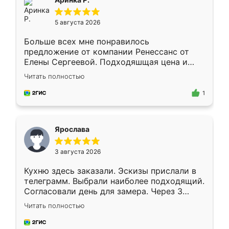
5 августа 2026
Больше всех мне понравилось
предложение от компании Ренессанс от
Елены Сергеевой. Подходяшщая цена и
короткие сроки изготовления. Приехавший
Читать полностью
для замера сотрудник Владислав
предложил по моему эскизу самый
1
подходящий вариант шкафа. Немного его
видоизменил, получилось даже лучше, чем
я хотела.
Ярослава
3 августа 2026
Кухню здесь заказали. Эскизы прислали в
телеграмм. Выбрали наиболее подходящий.
Согласовали день для замера. Через 3
недели кухня была уже готова. Остались
Читать полностью
довольны работой. Спасибо Ренессанс
мебель за качественную работу!