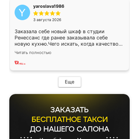
yaroslava1986
3 августа 2026
Заказала себе новый шкаф в студии
Ренессанс где ранее заказывала себе
новую кухню.Чего искать, когда качеством
вполне довольна. Служит кухня уже почти
Читать полностью
два года, нареканий нет.
Еще
ЗАКАЗАТЬ
БЕСПЛАТНОЕ ТАКСИ
ДО НАШЕГО САЛОНА