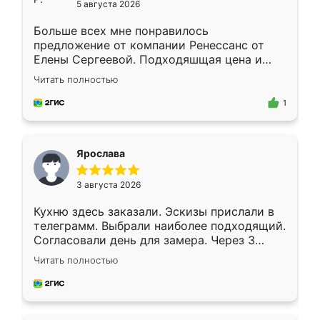
5 августа 2026
Больше всех мне понравилось
предложение от компании Ренессанс от
Елены Сергеевой. Подходяшщая цена и
короткие сроки изготовления. Приехавший
Читать полностью
для замера сотрудник Владислав
предложил по моему эскизу самый
1
подходящий вариант шкафа. Немного его
видоизменил, получилось даже лучше, чем
я хотела.
Ярослава
3 августа 2026
Кухню здесь заказали. Эскизы прислали в
телеграмм. Выбрали наиболее подходящий.
Согласовали день для замера. Через 3
недели кухня была уже готова. Остались
Читать полностью
довольны работой. Спасибо Ренессанс
мебель за качественную работу!