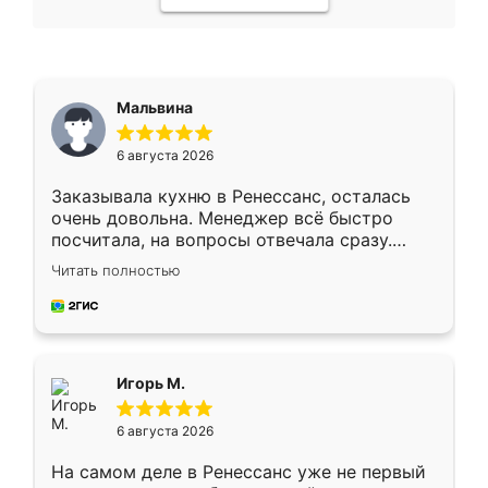
Мальвина
6 августа 2026
Заказывала кухню в Ренессанс, осталась
очень довольна. Менеджер всё быстро
посчитала, на вопросы отвечала сразу.
Замерщик приехал в субботу, подошёл к
Читать полностью
делу со всей ответственностью. Собрали
за день, ребята работали аккуратно, даже
пыли почти не было. Качество отличное,
ящики ходят плавно, ничего не скрипит.
Всё подошло как влитое.
Игорь М.
6 августа 2026
На самом деле в Ренессанс уже не первый