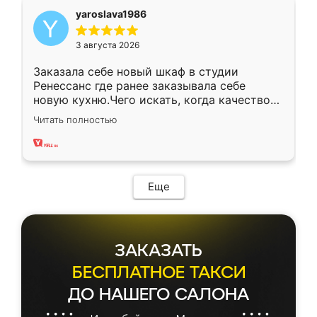
yaroslava1986
3 августа 2026
Заказала себе новый шкаф в студии
Ренессанс где ранее заказывала себе
новую кухню.Чего искать, когда качеством
вполне довольна. Служит кухня уже почти
Читать полностью
два года, нареканий нет.
Еще
ЗАКАЗАТЬ
БЕСПЛАТНОЕ ТАКСИ
ДО НАШЕГО САЛОНА