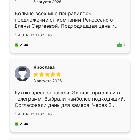
5 августа 2026
Больше всех мне понравилось
предложение от компании Ренессанс от
Елены Сергеевой. Подходяшщая цена и
короткие сроки изготовления. Приехавший
Читать полностью
для замера сотрудник Владислав
предложил по моему эскизу самый
1
подходящий вариант шкафа. Немного его
видоизменил, получилось даже лучше, чем
я хотела.
Ярослава
3 августа 2026
Кухню здесь заказали. Эскизы прислали в
телеграмм. Выбрали наиболее подходящий.
Согласовали день для замера. Через 3
недели кухня была уже готова. Остались
Читать полностью
довольны работой. Спасибо Ренессанс
мебель за качественную работу!