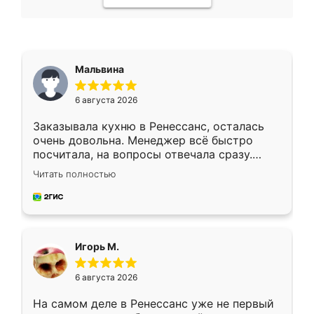
Мальвина
6 августа 2026
Заказывала кухню в Ренессанс, осталась
очень довольна. Менеджер всё быстро
посчитала, на вопросы отвечала сразу.
Замерщик приехал в субботу, подошёл к
Читать полностью
делу со всей ответственностью. Собрали
за день, ребята работали аккуратно, даже
пыли почти не было. Качество отличное,
ящики ходят плавно, ничего не скрипит.
Всё подошло как влитое.
Игорь М.
6 августа 2026
На самом деле в Ренессанс уже не первый