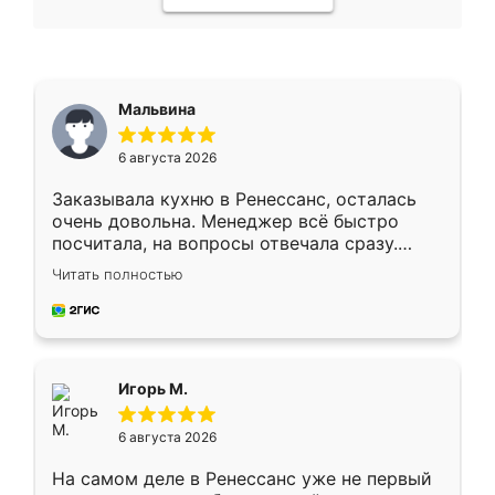
Мальвина
6 августа 2026
Заказывала кухню в Ренессанс, осталась
очень довольна. Менеджер всё быстро
посчитала, на вопросы отвечала сразу.
Замерщик приехал в субботу, подошёл к
Читать полностью
делу со всей ответственностью. Собрали
за день, ребята работали аккуратно, даже
пыли почти не было. Качество отличное,
ящики ходят плавно, ничего не скрипит.
Всё подошло как влитое.
Игорь М.
6 августа 2026
На самом деле в Ренессанс уже не первый