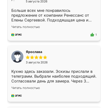
5 августа 2026
Больше всех мне понравилось
предложение от компании Ренессанс от
Елены Сергеевой. Подходяшщая цена и
короткие сроки изготовления. Приехавший
Читать полностью
для замера сотрудник Владислав
предложил по моему эскизу самый
1
подходящий вариант шкафа. Немного его
видоизменил, получилось даже лучше, чем
я хотела.
Ярослава
3 августа 2026
Кухню здесь заказали. Эскизы прислали в
телеграмм. Выбрали наиболее подходящий.
Согласовали день для замера. Через 3
недели кухня была уже готова. Остались
Читать полностью
довольны работой. Спасибо Ренессанс
мебель за качественную работу!