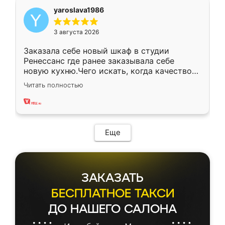
yaroslava1986
3 августа 2026
Заказала себе новый шкаф в студии
Ренессанс где ранее заказывала себе
новую кухню.Чего искать, когда качеством
вполне довольна. Служит кухня уже почти
Читать полностью
два года, нареканий нет.
Еще
ЗАКАЗАТЬ
БЕСПЛАТНОЕ ТАКСИ
ДО НАШЕГО САЛОНА