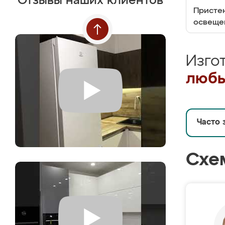
Отзывы наших клиентов
Пристен
освеще
Изго
любы
Часто 
Схе