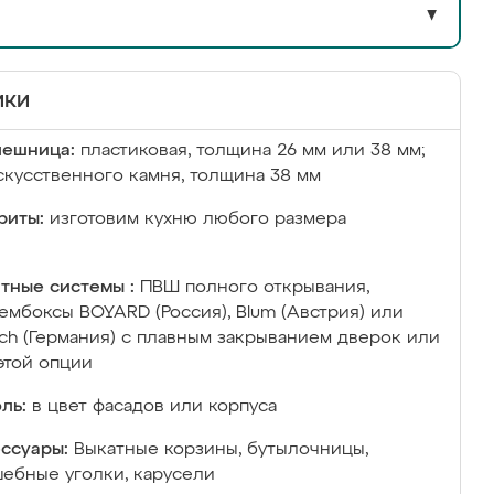
▼
ики
лешница:
пластиковая, толщина 26 мм или 38 мм;
скусственного камня, толщина 38 мм
риты:
изготовим кухню любого размера
тные системы :
ПВШ полного открывания,
ембоксы BOYARD (Россия), Blum (Австрия) или
ich (Германия) с плавным закрыванием дверок или
этой опции
ль:
в цвет фасадов или корпуса
ссуары:
Выкатные корзины, бутылочницы,
ебные уголки, карусели