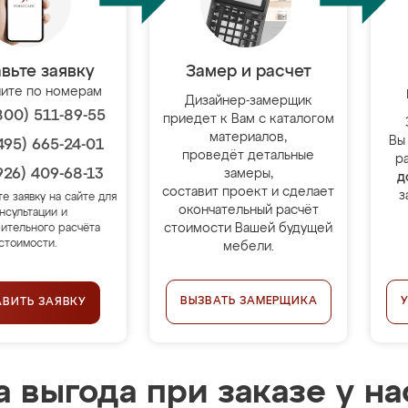
вьте заявку
Замер и расчет
ите по номерам
Дизайнер-замерщик
800) 511-89-55
приедет к Вам с каталогом
материалов,
Вы
495) 665-24-01
проведёт детальные
р
926) 409-68-13
замеры,
д
составит проект и сделает
з
те заявку на сайте для
окончательный расчёт
нсультации и
стоимости Вашей будущей
ительного расчёта
стоимости.
мебели.
ВЫЗВАТЬ ЗАМЕРЩИКА
АВИТЬ ЗАЯВКУ
 выгода при заказе у на