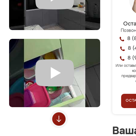
Оста
Позвон
8 (
8 (
8 (
Или оставь
ко
предвар
ОСТ
Ваша