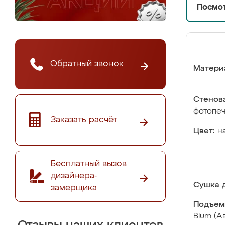
Посмот
Обратный звонок
Матери
Стенова
фотопе
Заказать расчёт
Цвет:
н
Бесплатный вызов
дизайнера-
Сушка д
замерщика
Подъем
Blum (А