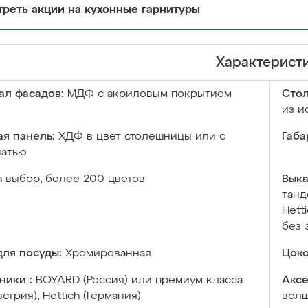
реть акции на кухонные гарнитуры
Характерист
ал фасадов:
МДФ с акриловым покрытием
Сто
из и
я панель:
ХДФ в цвет столешницы или с
Габа
чатью
а выбор, более 200 цветов
Выка
танд
Hett
без 
ля посуды:
Хромированная
Цоко
ники :
BOYARD (Россия) или премиум класса
Аксе
встрия), Hettich (Германия)
волш