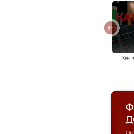
Как 
Ф
Д
Ост