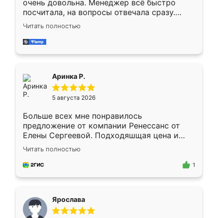
очень довольна. Менеджер всё быстро
посчитала, на вопросы отвечала сразу.
Замерщик приехал в субботу, подошёл к
Читать полностью
делу со всей ответственностью. Собрали
за день, ребята работали аккуратно, даже
пыли почти не было. Качество отличное,
ящики ходят плавно, ничего не скрипит.
Всё подошло как влитое.
Аринка Р.
5 августа 2026
Больше всех мне понравилось
предложение от компании Ренессанс от
Елены Сергеевой. Подходяшщая цена и
короткие сроки изготовления. Приехавший
Читать полностью
для замера сотрудник Владислав
предложил по моему эскизу самый
1
подходящий вариант шкафа. Немного его
видоизменил, получилось даже лучше, чем
я хотела.
Ярослава