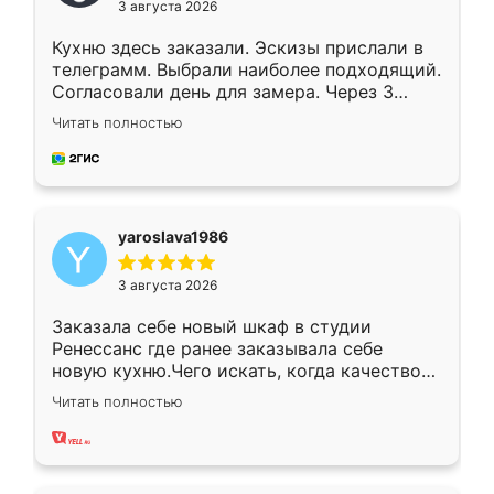
3 августа 2026
Кухню здесь заказали. Эскизы прислали в
телеграмм. Выбрали наиболее подходящий.
Согласовали день для замера. Через 3
недели кухня была уже готова. Остались
Читать полностью
довольны работой. Спасибо Ренессанс
мебель за качественную работу!
yaroslava1986
3 августа 2026
Заказала себе новый шкаф в студии
Ренессанс где ранее заказывала себе
новую кухню.Чего искать, когда качеством
вполне довольна. Служит кухня уже почти
Читать полностью
два года, нареканий нет.