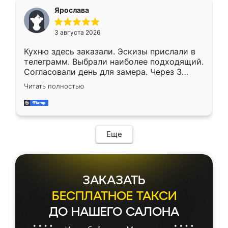
Ярослава
3 августа 2026
Кухню здесь заказали. Эскизы прислали в
телеграмм. Выбрали наиболее подходящий.
Согласовали день для замера. Через 3
недели кухня была уже готова. Остались
Читать полностью
довольны работой. Спасибо Ренессанс
мебель за качественную работу!
Еще
ЗАКАЗАТЬ
БЕСПЛАТНОЕ ТАКСИ
ДО НАШЕГО САЛОНА