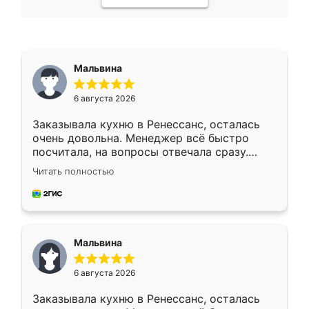
Мальвина
6 августа 2026
Заказывала кухню в Ренессанс, осталась
очень довольна. Менеджер всё быстро
посчитала, на вопросы отвечала сразу.
Замерщик приехал в субботу, подошёл к
Читать полностью
делу со всей ответственностью. Собрали
за день, ребята работали аккуратно, даже
пыли почти не было. Качество отличное,
ящики ходят плавно, ничего не скрипит.
Всё подошло как влитое.
Мальвина
6 августа 2026
Заказывала кухню в Ренессанс, осталась