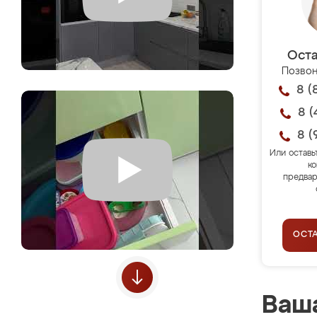
Оста
Позвон
8 (
8 (
8 (
Или оставь
ко
предвар
ОСТ
Ваша