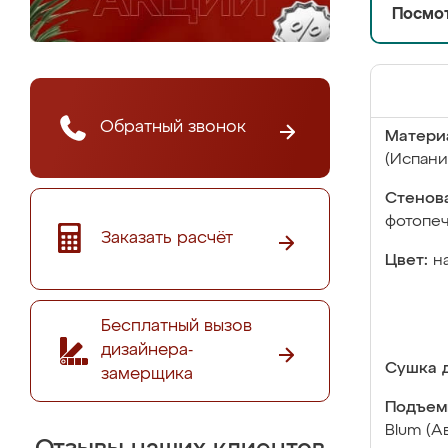
Посмот
Обратный звонок
Матери
(Испани
Стенова
фотопе
Заказать расчёт
Цвет:
н
Бесплатный вызов
дизайнера-
Сушка д
замерщика
Подъем
Blum (А