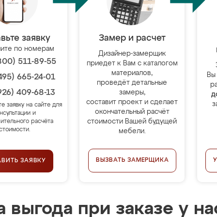
вьте заявку
Замер и расчет
ите по номерам
Дизайнер-замерщик
800) 511-89-55
приедет к Вам с каталогом
материалов,
Вы
495) 665-24-01
проведёт детальные
р
926) 409-68-13
замеры,
д
составит проект и сделает
з
те заявку на сайте для
окончательный расчёт
нсультации и
стоимости Вашей будущей
ительного расчёта
стоимости.
мебели.
ВЫЗВАТЬ ЗАМЕРЩИКА
АВИТЬ ЗАЯВКУ
 выгода при заказе у на