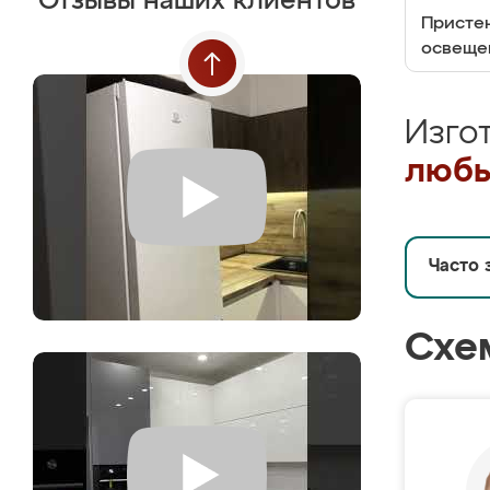
Отзывы наших клиентов
Пристен
освеще
Изго
любы
Часто 
Схе