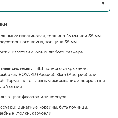
▼
ики
лешница:
пластиковая, толщина 26 мм или 38 мм;
скусственного камня, толщина 38 мм
риты:
изготовим кухню любого размера
тные системы :
ПВШ полного открывания,
ембоксы BOYARD (Россия), Blum (Австрия) или
ich (Германия) с плавным закрыванием дверок или
этой опции
ль:
в цвет фасадов или корпуса
ссуары:
Выкатные корзины, бутылочницы,
ебные уголки, карусели