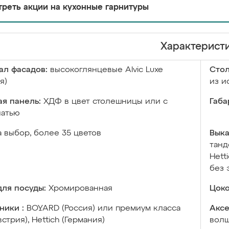
реть акции на кухонные гарнитуры
Характерист
ал фасадов:
высокоглянцевые Аlvic Luxe
Сто
я)
из и
я панель:
ХДФ в цвет столешницы или с
Габа
чатью
а выбор, более 35 цветов
Выка
танд
Hett
без 
ля посуды:
Хромированная
Цоко
ники :
BOYARD (Россия) или премиум класса
Аксе
встрия), Hettich (Германия)
волш