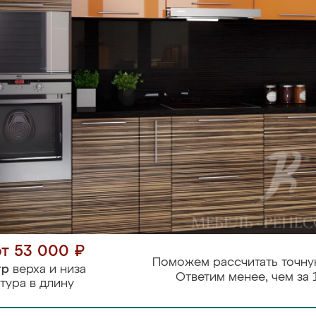
от 53 000 ₽
Поможем рассчитать точну
тр
верха и низа
Ответим менее, чем за 
тура в длину