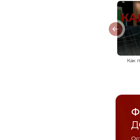
Как 
Ф
Д
Ост