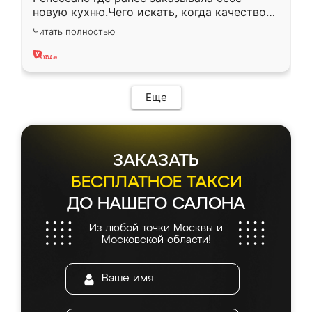
новую кухню.Чего искать, когда качеством
вполне довольна. Служит кухня уже почти
Читать полностью
два года, нареканий нет.
Еще
ЗАКАЗАТЬ
БЕСПЛАТНОЕ ТАКСИ
ДО НАШЕГО САЛОНА
Из любой точки Москвы и
Московской области!