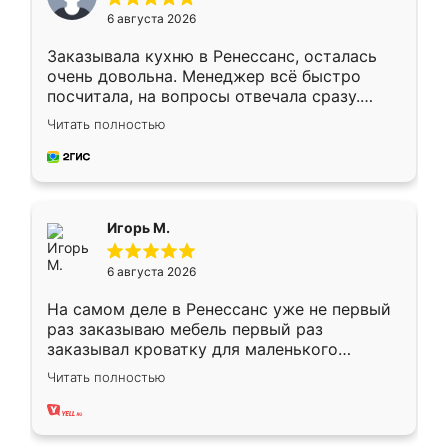
6 августа 2026
Заказывала кухню в Ренессанс, осталась
очень довольна. Менеджер всё быстро
посчитала, на вопросы отвечала сразу.
Замерщик приехал в субботу, подошёл к
Читать полностью
делу со всей ответственностью. Собрали
за день, ребята работали аккуратно, даже
пыли почти не было. Качество отличное,
ящики ходят плавно, ничего не скрипит.
Всё подошло как влитое.
Игорь М.
6 августа 2026
На самом деле в Ренессанс уже не первый
раз заказываю мебель первый раз
заказывал кроватку для маленького
ребёнка при его рождении ,во второй раз
Читать полностью
заказал шкаф-купе. По качеству очень
хорошее сборка достаточно быстрая,
также адекватные цены. До этого