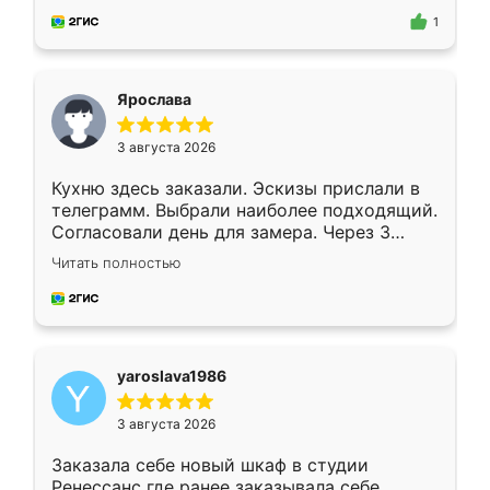
предложил по моему эскизу самый
1
подходящий вариант шкафа. Немного его
видоизменил, получилось даже лучше, чем
я хотела.
Ярослава
3 августа 2026
Кухню здесь заказали. Эскизы прислали в
телеграмм. Выбрали наиболее подходящий.
Согласовали день для замера. Через 3
недели кухня была уже готова. Остались
Читать полностью
довольны работой. Спасибо Ренессанс
мебель за качественную работу!
yaroslava1986
3 августа 2026
Заказала себе новый шкаф в студии
Ренессанс где ранее заказывала себе