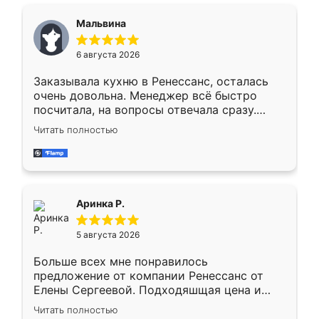
сравнивал с разными конкурентами в этом
сегменте ,выбор у конкурентов куда
Мальвина
меньше, здесь же он более разнообразный.
Мне нравится ,если что-то потребуется из
6 августа 2026
мебели буду заказывать только здесь.
Заказывала кухню в Ренессанс, осталась
очень довольна. Менеджер всё быстро
посчитала, на вопросы отвечала сразу.
Замерщик приехал в субботу, подошёл к
Читать полностью
делу со всей ответственностью. Собрали
за день, ребята работали аккуратно, даже
пыли почти не было. Качество отличное,
ящики ходят плавно, ничего не скрипит.
Всё подошло как влитое.
Аринка Р.
5 августа 2026
Больше всех мне понравилось
предложение от компании Ренессанс от
Елены Сергеевой. Подходяшщая цена и
короткие сроки изготовления. Приехавший
Читать полностью
для замера сотрудник Владислав