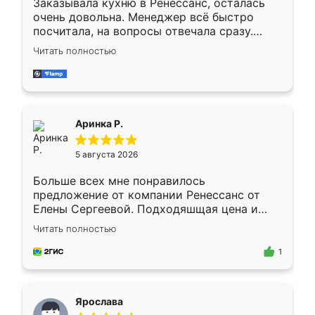
Заказывала кухню в Ренессанс, осталась
очень довольна. Менеджер всё быстро
посчитала, на вопросы отвечала сразу.
Замерщик приехал в субботу, подошёл к
Читать полностью
делу со всей ответственностью. Собрали
за день, ребята работали аккуратно, даже
пыли почти не было. Качество отличное,
ящики ходят плавно, ничего не скрипит.
Всё подошло как влитое.
Аринка Р.
5 августа 2026
Больше всех мне понравилось
предложение от компании Ренессанс от
Елены Сергеевой. Подходяшщая цена и
короткие сроки изготовления. Приехавший
Читать полностью
для замера сотрудник Владислав
предложил по моему эскизу самый
1
подходящий вариант шкафа. Немного его
видоизменил, получилось даже лучше, чем
я хотела.
Ярослава