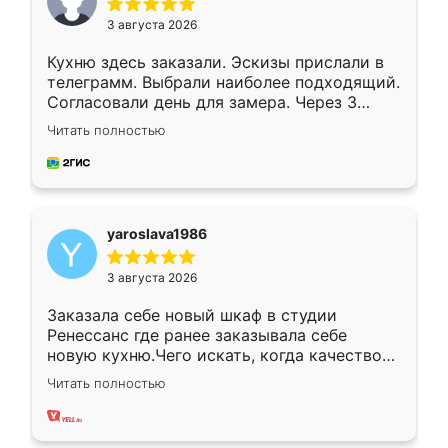
3 августа 2026
Кухню здесь заказали. Эскизы прислали в
телеграмм. Выбрали наиболее подходящий.
Согласовали день для замера. Через 3
недели кухня была уже готова. Остались
Читать полностью
довольны работой. Спасибо Ренессанс
мебель за качественную работу!
yaroslava1986
3 августа 2026
Заказала себе новый шкаф в студии
Ренессанс где ранее заказывала себе
новую кухню.Чего искать, когда качеством
вполне довольна. Служит кухня уже почти
Читать полностью
два года, нареканий нет.