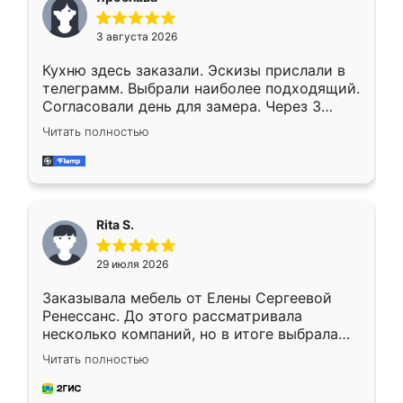
3 августа 2026
Кухню здесь заказали. Эскизы прислали в
телеграмм. Выбрали наиболее подходящий.
Согласовали день для замера. Через 3
недели кухня была уже готова. Остались
Читать полностью
довольны работой. Спасибо Ренессанс
мебель за качественную работу!
Rita S.
29 июля 2026
Заказывала мебель от Елены Сергеевой
Ренессанс. До этого рассматривала
несколько компаний, но в итоге выбрала
эту. Сначала обговорили условия, потом
Читать полностью
приехал замерщик, всё спокойно объяснил
и снял размеры. Изготовили в срок, с