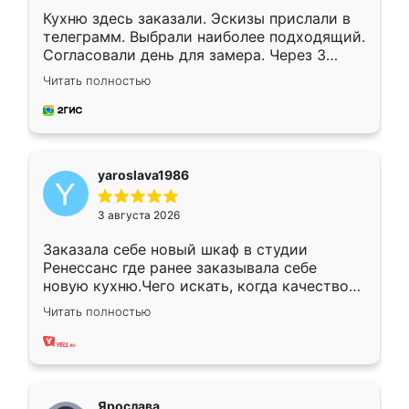
Кухню здесь заказали. Эскизы прислали в
телеграмм. Выбрали наиболее подходящий.
Согласовали день для замера. Через 3
недели кухня была уже готова. Остались
Читать полностью
довольны работой. Спасибо Ренессанс
мебель за качественную работу!
yaroslava1986
3 августа 2026
Заказала себе новый шкаф в студии
Ренессанс где ранее заказывала себе
новую кухню.Чего искать, когда качеством
вполне довольна. Служит кухня уже почти
Читать полностью
два года, нареканий нет.
Ярослава