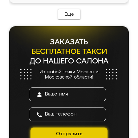
доставкой тоже никаких проблем не
возникло. Сборку выполнили аккуратно,
мебель сразу встала на свое место без
Еще
каких-либо доработок. Качеством осталась
довольна, все выглядит так, как и ожидала.
ЗАКАЗАТЬ
БЕСПЛАТНОЕ ТАКСИ
ДО НАШЕГО САЛОНА
Из любой точки Москвы и
Московской области!
Отправить