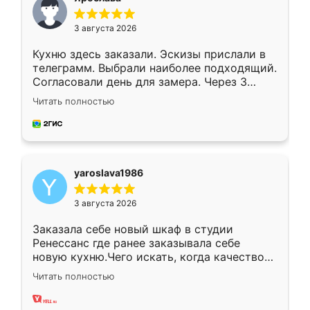
3 августа 2026
Кухню здесь заказали. Эскизы прислали в
телеграмм. Выбрали наиболее подходящий.
Согласовали день для замера. Через 3
недели кухня была уже готова. Остались
Читать полностью
довольны работой. Спасибо Ренессанс
мебель за качественную работу!
yaroslava1986
3 августа 2026
Заказала себе новый шкаф в студии
Ренессанс где ранее заказывала себе
новую кухню.Чего искать, когда качеством
вполне довольна. Служит кухня уже почти
Читать полностью
два года, нареканий нет.