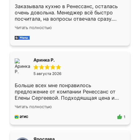
Заказывала кухню в Ренессанс, осталась
очень довольна. Менеджер всё быстро
посчитала, на вопросы отвечала сразу.
Замерщик приехал в субботу, подошёл к
Читать полностью
делу со всей ответственностью. Собрали
за день, ребята работали аккуратно, даже
пыли почти не было. Качество отличное,
ящики ходят плавно, ничего не скрипит.
Всё подошло как влитое.
Аринка Р.
5 августа 2026
Больше всех мне понравилось
предложение от компании Ренессанс от
Елены Сергеевой. Подходяшщая цена и
короткие сроки изготовления. Приехавший
Читать полностью
для замера сотрудник Владислав
предложил по моему эскизу самый
1
подходящий вариант шкафа. Немного его
видоизменил, получилось даже лучше, чем
я хотела.
Ярослава