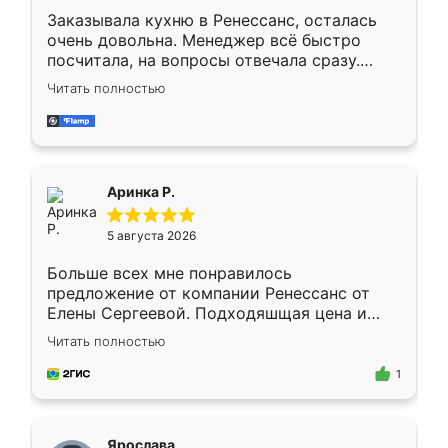
Заказывала кухню в Ренессанс, осталась
очень довольна. Менеджер всё быстро
посчитала, на вопросы отвечала сразу.
Замерщик приехал в субботу, подошёл к
Читать полностью
делу со всей ответственностью. Собрали
за день, ребята работали аккуратно, даже
пыли почти не было. Качество отличное,
ящики ходят плавно, ничего не скрипит.
Всё подошло как влитое.
Аринка Р.
5 августа 2026
Больше всех мне понравилось
предложение от компании Ренессанс от
Елены Сергеевой. Подходяшщая цена и
короткие сроки изготовления. Приехавший
Читать полностью
для замера сотрудник Владислав
предложил по моему эскизу самый
1
подходящий вариант шкафа. Немного его
видоизменил, получилось даже лучше, чем
я хотела.
Ярослава