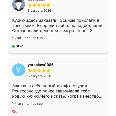
3 августа 2026
Кухню здесь заказали. Эскизы прислали в
телеграмм. Выбрали наиболее подходящий.
Согласовали день для замера. Через 3
недели кухня была уже готова. Остались
Читать полностью
довольны работой. Спасибо Ренессанс
мебель за качественную работу!
yaroslava1986
3 августа 2026
Заказала себе новый шкаф в студии
Ренессанс где ранее заказывала себе
новую кухню.Чего искать, когда качеством
вполне довольна. Служит кухня уже почти
Читать полностью
два года, нареканий нет.