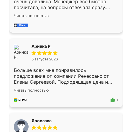
очень довольна. Менеджер всё быстро
посчитала, на вопросы отвечала сразу.
Замерщик приехал в субботу, подошёл к
Читать полностью
делу со всей ответственностью. Собрали
за день, ребята работали аккуратно, даже
пыли почти не было. Качество отличное,
ящики ходят плавно, ничего не скрипит.
Всё подошло как влитое.
Аринка Р.
5 августа 2026
Больше всех мне понравилось
предложение от компании Ренессанс от
Елены Сергеевой. Подходяшщая цена и
короткие сроки изготовления. Приехавший
Читать полностью
для замера сотрудник Владислав
предложил по моему эскизу самый
1
подходящий вариант шкафа. Немного его
видоизменил, получилось даже лучше, чем
я хотела.
Ярослава