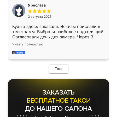
Ярослава
3 августа 2026
Кухню здесь заказали. Эскизы прислали в
телеграмм. Выбрали наиболее подходящий.
Согласовали день для замера. Через 3
недели кухня была уже готова. Остались
Читать полностью
довольны работой. Спасибо Ренессанс
мебель за качественную работу!
Еще
ЗАКАЗАТЬ
БЕСПЛАТНОЕ ТАКСИ
ДО НАШЕГО САЛОНА