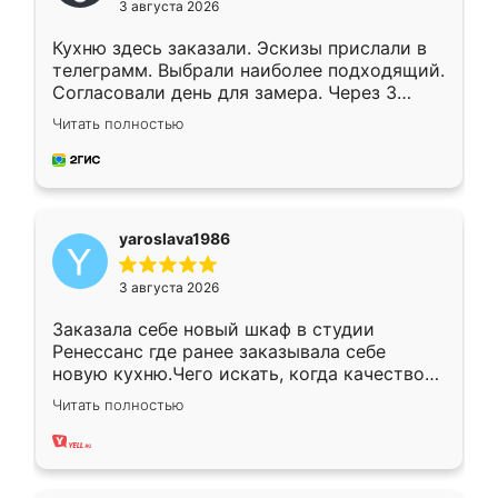
3 августа 2026
Кухню здесь заказали. Эскизы прислали в
телеграмм. Выбрали наиболее подходящий.
Согласовали день для замера. Через 3
недели кухня была уже готова. Остались
Читать полностью
довольны работой. Спасибо Ренессанс
мебель за качественную работу!
yaroslava1986
3 августа 2026
Заказала себе новый шкаф в студии
Ренессанс где ранее заказывала себе
новую кухню.Чего искать, когда качеством
вполне довольна. Служит кухня уже почти
Читать полностью
два года, нареканий нет.