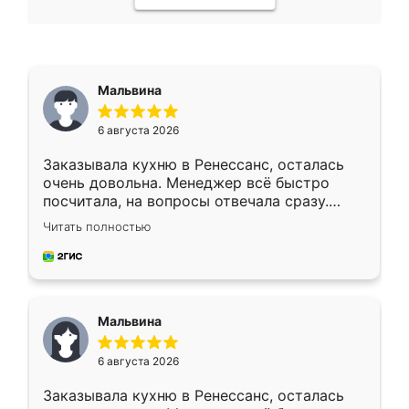
Мальвина
6 августа 2026
Заказывала кухню в Ренессанс, осталась
очень довольна. Менеджер всё быстро
посчитала, на вопросы отвечала сразу.
Замерщик приехал в субботу, подошёл к
Читать полностью
делу со всей ответственностью. Собрали
за день, ребята работали аккуратно, даже
пыли почти не было. Качество отличное,
ящики ходят плавно, ничего не скрипит.
Всё подошло как влитое.
Мальвина
6 августа 2026
Заказывала кухню в Ренессанс, осталась