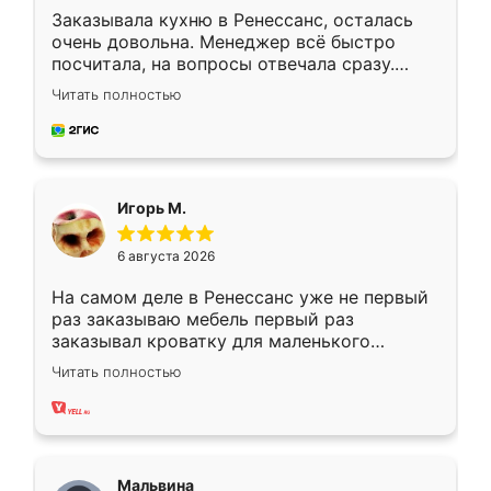
Заказывала кухню в Ренессанс, осталась
очень довольна. Менеджер всё быстро
посчитала, на вопросы отвечала сразу.
Замерщик приехал в субботу, подошёл к
Читать полностью
делу со всей ответственностью. Собрали
за день, ребята работали аккуратно, даже
пыли почти не было. Качество отличное,
ящики ходят плавно, ничего не скрипит.
Всё подошло как влитое.
Игорь М.
6 августа 2026
На самом деле в Ренессанс уже не первый
раз заказываю мебель первый раз
заказывал кроватку для маленького
ребёнка при его рождении ,во второй раз
Читать полностью
заказал шкаф-купе. По качеству очень
хорошее сборка достаточно быстрая,
также адекватные цены. До этого
сравнивал с разными конкурентами в этом
сегменте ,выбор у конкурентов куда
Мальвина